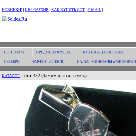
НОВИНКИ!
|
ИНФОАРХИВ
|
КАК КУПИТЬ ЛОТ
|
E-MAIL
|
ПО ТЕМАМ
ПРЕДМЕТЫ КУЛЬТА
КУХНЯ и СЕРВИРОВКА
СЕРЕБРО
ФАРФОР и СТЕКЛО
ПАЛЕО, МИНЕРАЛЫ и МЕТЕОРИТ
Лот 332 (Зажим для галстука.)
КАТАЛОГ
>